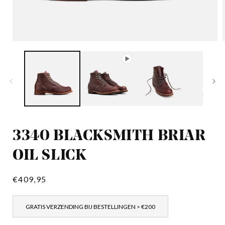
Media
1
openen
in
i
modaal
3340 BLACKSMITH BRIAR
OIL SLICK
Normale
€409,95
prijs
GRATIS VERZENDING BIJ BESTELLINGEN > €200