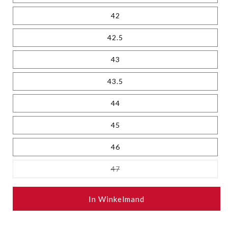
42
42.5
43
43.5
44
45
46
Variant
47
uitverkocht
of
niet
beschikbaar
In Winkelmand